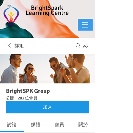
BrightSpark
Learning Centre
群組
BrightSPK Group
公開
·
283 位會員
加入
討論
媒體
會員
關於