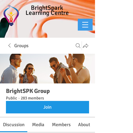
BrightSpark
Learning Centre
Groups
BrightSPK Group
Public
·
283 members
Join
Discussion
Media
Members
About