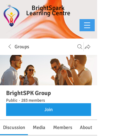
BrightSpark
Learning Centre
Groups
BrightSPK Group
Public
·
283 members
Join
Discussion
Media
Members
About