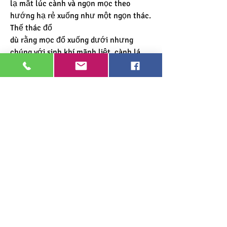
lạ mắt lúc cành và ngọn mọc theo 
hướng hạ rẻ xuống như một ngọn thác.
Thế thác đổ
dù rằng mọc đổ xuống dưới nhưng 
chúng với sinh khí mãnh liệt, cành lá 
cũng rất mềm mại. Chính vì thế mà mai 
thế đổ tượng trưng cho sinh khí mạnh 
mẽ, luôn vươn lên bất chấp mọi khó 
khăn, trắc trở.Xem thêm: 
mua bán phôi 
mai vàng
0
0
撰寫留言......
About
Welcome to the group! You can connect
with other members, ge
...