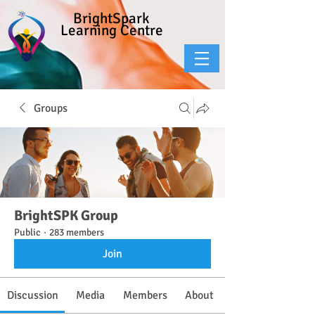
BrightSpark
Learning Centre
Groups
BrightSPK Group
Public
·
283 members
Join
Discussion
Media
Members
About